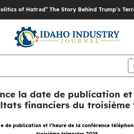
cs of Hatred”
The Story Behind Trump’s Terrible 
ce la date de publication et 
ltats financiers du troisième
e de publication et l’heure de la
conférence téléphoni
troisième trimestre 2025