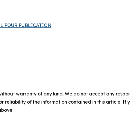
INAL POUR PUBLICATION
without warranty of any kind. We do not accept any responsib
r reliability of the information contained in this article. I
 above.