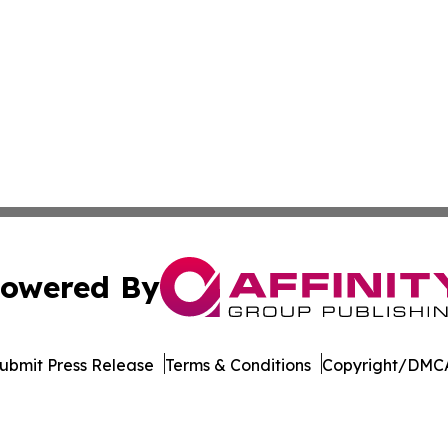
owered By
ubmit Press Release
Terms & Conditions
Copyright/DMCA
Inc. dba Affinity Group Publishing & Idaho Industry Journ