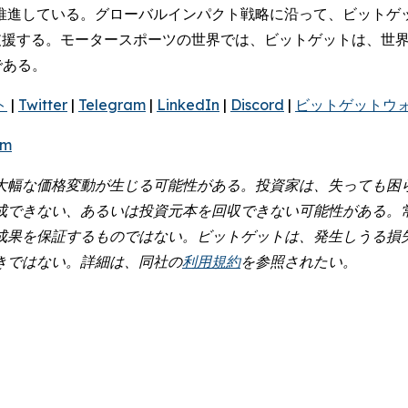
推進している。グローバルインパクト戦略に沿って、ビットゲ
を支援する。モータースポーツの世界では、ビットゲットは、世
である。
ト
|
Twitter
|
Telegram
|
LinkedIn
|
Discord
|
ビットゲットウ
om
大幅な価格変動が生じる可能性がある。投資家は、失っても困
成できない、あるいは投資元本を回収できない可能性がある。
成果を保証するものではない。ビットゲットは、発生しうる損
きではない。詳細は、同社の
利用規約
を参照されたい。