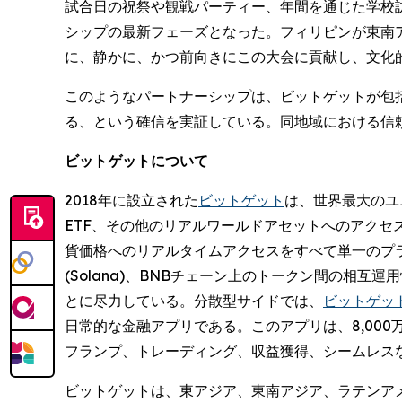
試合日の祝祭や観戦パーティー、年間を通じた学校
シップの最新フェーズとなった。フィリピンが東南
に、静かに、かつ前向きにこの大会に貢献し、文化
このようなパートナーシップは、ビットゲットが包括
る、という確信を実証している。同地域における信
ビットゲットについて
2018年に設立された
ビットゲット
は、世界最大のユニ
ETF、その他のリアルワールドアセットへのアクセ
貨価格へのリアルタイムアクセスをすべて単一のプ
(Solana)、BNBチェーン上のトークン間の
とに尽力している。分散型サイドでは、
ビットゲットウォ
日常的な金融アプリである。このアプリは、8,00
フランプ、トレーディング、収益獲得、シームレス
ビットゲットは、東アジア、東南アジア、ラテンア