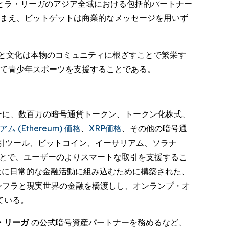
とラ・リーガのアジア全域における包括的パートナー
踏まえ、ビットゲットは商業的なメッセージを用いず
術と文化は本物のコミュニティに根ざすことで繁栄す
して青少年スポーツを支援することである。
ーザーに、数百万の暗号通貨トークン、トークン化株式、
ム (Ethereum) 価格
、
XRP価格
、その他の暗号通
引ツール、ビットコイン、イーサリアム、ソラナ
ることで、ユーザーのよりスマートな取引を支援するこ
全に日常的な金融活動に組み込むために構築された、
ンフラと現実世界の金融を橋渡しし、オンランプ・オ
ている。
・リーガ
の公式暗号資産パートナーを務めるなど、