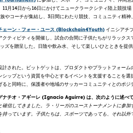
から16日にかけてニュークラークシティ陸上競技場 (New Clark 
、家族やコーチが集結し、3日間にわたり競技、コミュニティ精
ェーン・フォー・ユース (Blockchain4Youth)
イニシアチ
アクティビティを開催し、試合の合間に子供たちがリラックス
グッズを贈呈した。日陰や飲み水、そして楽しいひとときを提
設計された。ビットゲットは、プロダクトやプラットフォーム
ンシップという資質を中心とするイベントを支援することを選
げると同時に、保護者や地域のサッカーコミュニティとのポジ
・アギーレ (Ignacio Aguirre) は、次のように述べ
と確信してきました。ラ・リーガのユーストーナメントに参加
を持っています。子供たちは、スポーツであっても、それ以外