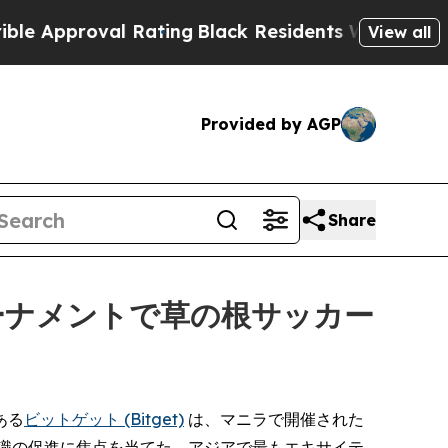
proval Rating
Black Residents Warned of Abusive 
View all
Provided by AGP
Share
ーナメントで草の根サッカー
である
ビットゲット (Bitget)
は、マニラで開催された
識の促進に焦点を当てた、アジアで最もエキサイテ