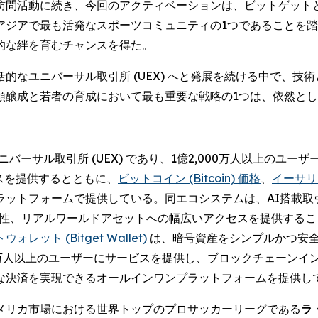
訪問活動に続き、今回のアクティベーションは、ビットゲット
アジアで最も活発なスポーツコミュニティの1つであることを
的な絆を育むチャンスを得た。
的なユニバーサル取引所 (UEX) へと発展を続ける中で、技
頼醸成と若者の育成において最も重要な戦略の1つは、依然と
バーサル取引所 (UEX) であり、1億2,000万人以上のユ
スを提供するとともに、
ビットコイン (Bitcoin) 価格
、
イーサリア
ラットフォームで提供している。同エコシステムは、AI搭載取
相互運用性、リアルワールドアセットへの幅広いアクセスを提供す
レット (Bitget Wallet)
は、暗号資産をシンプルかつ安
0万人以上のユーザーにサービスを提供し、ブロックチェーンイ
な決済を実現できるオールインワンプラットフォームを提供し
メリカ市場における世界トップのプロサッカーリーグである
ラ