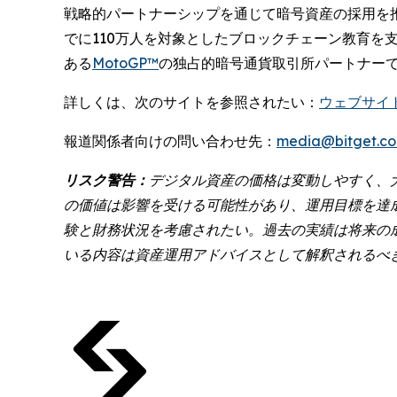
戦略的パートナーシップを通じて暗号資産の採用を
でに110万人を対象としたブロックチェーン教育
ある
MotoGP™
の独占的暗号通貨取引所パートナー
詳しくは、次のサイトを参照されたい：
ウェブサイ
報道関係者向けの問い合わせ先：
media@bitget.c
リスク警告：
デジタル資産の価格は変動しやすく、
の価値は影響を受ける可能性があり、運用目標を達
験と財務状況を考慮されたい。過去の実績は将来の
いる内容は資産運用アドバイスとして解釈されるべ