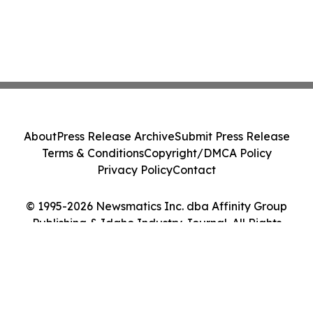
About
Press Release Archive
Submit Press Release
Terms & Conditions
Copyright/DMCA Policy
Privacy Policy
Contact
© 1995-2026 Newsmatics Inc. dba Affinity Group
Publishing & Idaho Industry Journal. All Rights
Reserved.
Cookie Settings / Your Privacy Choices